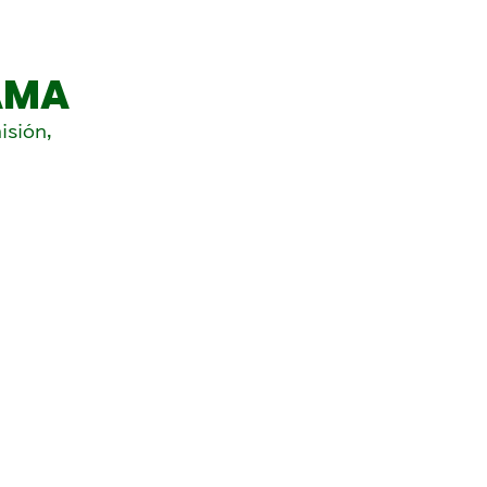
AMA
isión,